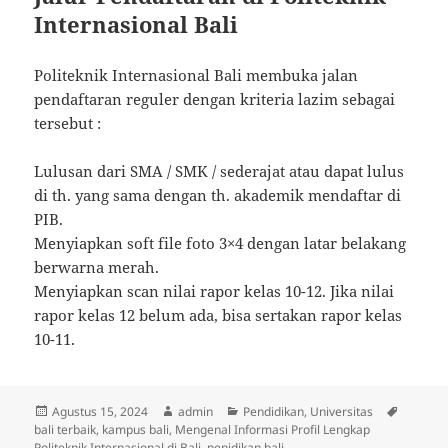
Internasional Bali
Politeknik Internasional Bali membuka jalan
pendaftaran reguler dengan kriteria lazim sebagai
tersebut :
Lulusan dari SMA / SMK / sederajat atau dapat lulus
di th. yang sama dengan th. akademik mendaftar di
PIB.
Menyiapkan soft file foto 3×4 dengan latar belakang
berwarna merah.
Menyiapkan scan nilai rapor kelas 10-12. Jika nilai
rapor kelas 12 belum ada, bisa sertakan rapor kelas
10-11.
Diposkan
Penulis
Kategori
Tag
Agustus 15, 2024
admin
Pendidikan
,
Universitas
pada
bali terbaik
,
kampus bali
,
Mengenal Informasi Profil Lengkap
Politeknik Internasional di Bali
,
penidikan bali