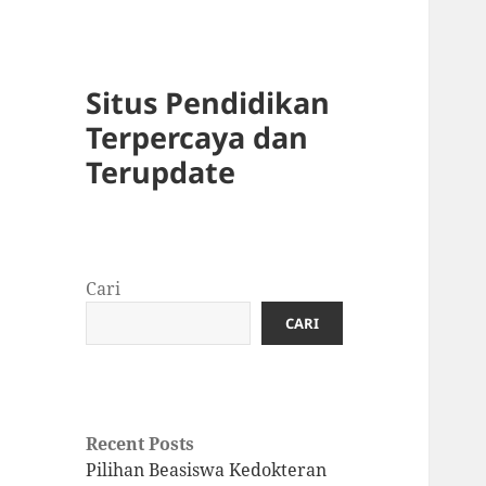
Situs Pendidikan
Terpercaya dan
Terupdate
Cari
CARI
Recent Posts
Pilihan Beasiswa Kedokteran