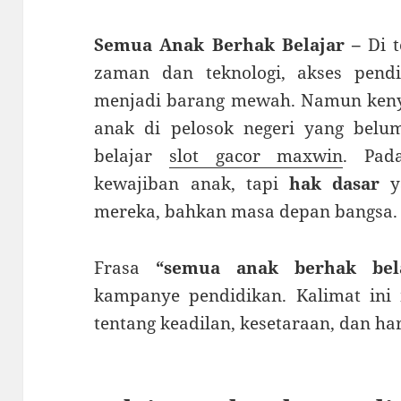
Semua Anak Berhak Belajar –
Di 
zaman dan teknologi, akses pend
menjadi barang mewah. Namun keny
anak di pelosok negeri yang bel
belajar
slot gacor maxwin
. Pad
kewajiban anak, tapi
hak dasar
y
mereka, bahkan masa depan bangsa.
Frasa
“semua anak berhak bela
kampanye pendidikan. Kalimat i
tentang keadilan, kesetaraan, dan ha