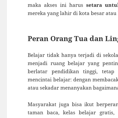
maka akses ini harus
setara unt
mereka yang lahir di kota besar atau
Peran Orang Tua dan Li
Belajar tidak hanya terjadi di seko
menjadi ruang belajar yang pentin
berlatar pendidikan tinggi, tet
mencintai belajar: dengan membacaka
atau sekadar menanyakan bagaimana 
Masyarakat juga bisa ikut berper
taman baca, kelas belajar gratis,