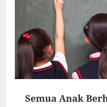
Semua Anak Berh