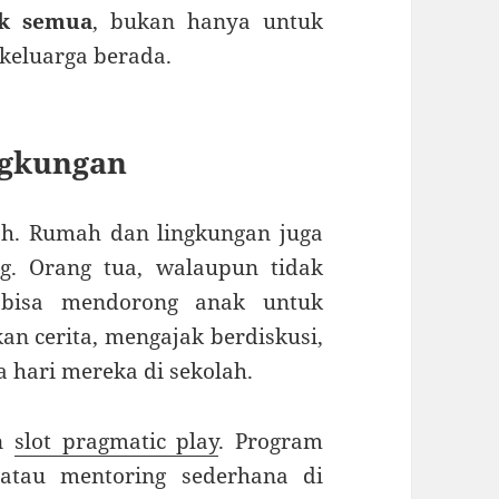
uk semua
, bukan hanya untuk
 keluarga berada.
ngkungan
lah. Rumah dan lingkungan juga
g. Orang tua, walaupun tidak
ap bisa mendorong anak untuk
n cerita, mengajak berdiskusi,
hari mereka di sekolah.
an
slot pragmatic play
. Program
 atau mentoring sederhana di