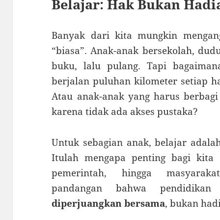
Belajar: Hak Bukan Hadi
Banyak dari kita mungkin mengang
“biasa”. Anak-anak bersekolah, dudu
buku, lalu pulang. Tapi bagaima
berjalan puluhan kilometer setiap 
Atau anak-anak yang harus berbagi
karena tidak ada akses pustaka?
Untuk sebagian anak, belajar adal
Itulah mengapa penting bagi kita
pemerintah, hingga masyara
pandangan bahwa pendidik
diperjuangkan bersama
, bukan had