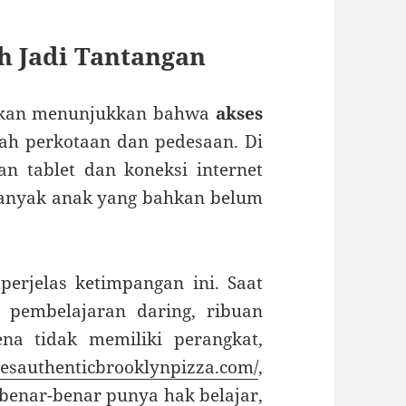
h Jadi Tantangan
dikan menunjukkan bahwa
akses
ah perkotaan dan pedesaan. Di
an tablet dan koneksi internet
 banyak anak yang bahkan belum
rjelas ketimpangan ini. Saat
e pembelajaran daring, ribuan
na tidak memiliki perangkat,
iesauthenticbrooklynpizza.com/
,
 benar-benar punya hak belajar,