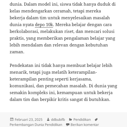
dunia. Dalam model ini, siswa tidak hanya duduk di
kelas mendengarkan ceramah, tetapi mereka
bekerja dalam tim untuk menyelesaikan masalah
dunia nyata
depo 10k
. Mereka belajar dengan cara
berkolaborasi, melakukan riset, dan mencari solusi
praktis, yang memberikan pengalaman belajar yang
lebih mendalam dan relevan dengan kebutuhan
zaman.
Pendekatan ini tidak hanya membuat belajar lebih
menarik, tetapi juga melatih keterampilan-
keterampilan penting seperti kerjasama,
komunikasi, dan pemecahan masalah. Di dunia yang
semakin kompleks ini, kemampuan untuk bekerja
dalam tim dan berpikir kritis sangat di butuhkan.
Diposkan
Penulis
Kategori
Tag
Februari 23, 2025
ddbubifb
Pendidikan
pada
untuk Perkembang
Perkembangan Dunia Pendidikan
Berikan komentar