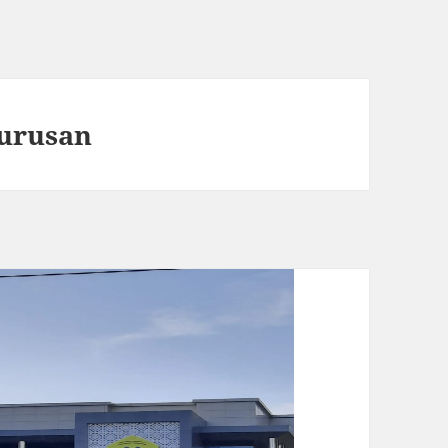
Jurusan