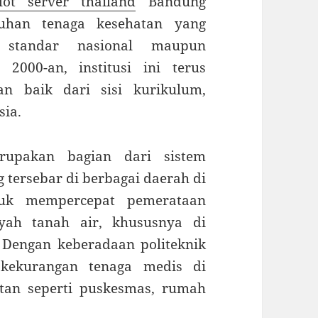
lot server thailand
Bandung
uhan tenaga kesehatan yang
standar nasional maupun
 2000-an, institusi ini terus
an baik dari sisi kurikulum,
sia.
rupakan bagian dari sistem
 tersebar di berbagai daerah di
tuk mempercepat pemerataan
ayah tanah air, khususnya di
 Dengan keberadaan politeknik
 kekurangan tenaga medis di
atan seperti puskesmas, rumah