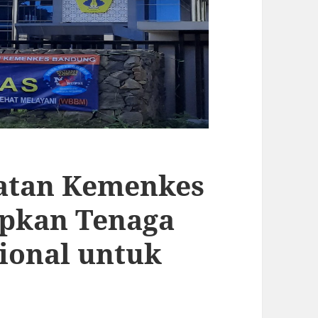
hatan Kemenkes
pkan Tenaga
ional untuk