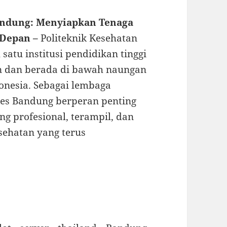
andung: Menyiapkan Tenaga
 Depan –
Politeknik Kesehatan
tu institusi pendidikan tinggi
n dan berada di bawah naungan
onesia. Sebagai lembaga
kes Bandung berperan penting
g profesional, terampil, dan
sehatan yang terus