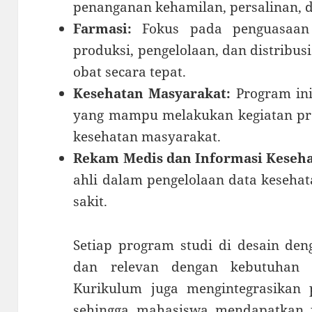
penanganan kehamilan, persalinan, d
Farmasi:
Fokus pada penguasaan 
produksi, pengelolaan, dan distribus
obat secara tepat.
Kesehatan Masyarakat:
Program ini
yang mampu melakukan kegiatan prom
kesehatan masyarakat.
Rekam Medis dan Informasi Keseha
ahli dalam pengelolaan data keseha
sakit.
Setiap program studi di desain den
dan relevan dengan kebutuhan 
Kurikulum juga mengintegrasikan p
sehingga mahasiswa mendapatkan 