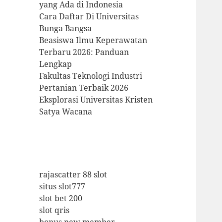
yang Ada di Indonesia
Cara Daftar Di Universitas
Bunga Bangsa
Beasiswa Ilmu Keperawatan
Terbaru 2026: Panduan
Lengkap
Fakultas Teknologi Industri
Pertanian Terbaik 2026
Eksplorasi Universitas Kristen
Satya Wacana
rajascatter 88 slot
situs slot777
slot bet 200
slot qris