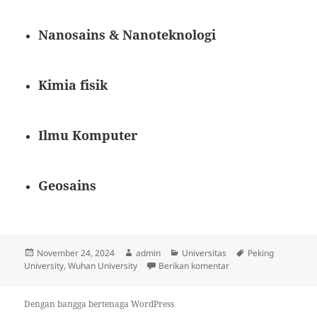
Nanosains & Nanoteknologi
Kimia fisik
Ilmu Komputer
Geosains
Diposkan
Penulis
Kategori
Tag
November 24, 2024
admin
Universitas
Peking
pada
untuk 5 Universitas T
University
,
Wuhan University
Berikan komentar
Dengan bangga bertenaga WordPress